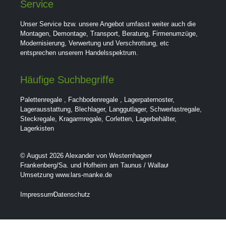
Service
Unser Service bzw. unsere Angebot umfasst weiter auch die
Montagen, Demontage, Transport, Beratung, Firmenumzüge,
Modernisierung, Verwertung und Verschrottung, etc
entsprechen unserem Handelsspektrum.
Häufige Suchbegriffe
Palettenregale
,
Fachbodenregale
,
Lagerpaternoster
,
Lagerausstattung
,
Blechlager
,
Langgutlager
,
Schwerlastregale
,
Steckregale
,
Kragarmregale
,
Corletten
,
Lagerbehälter
,
Lagerkisten
© August 2026 Alexander von Westernhagen
Frankenberg/Sa. und Hofheim am Taunus / Wallau
Umsetzung www.lars-manke.de
Impressum
Datenschutz