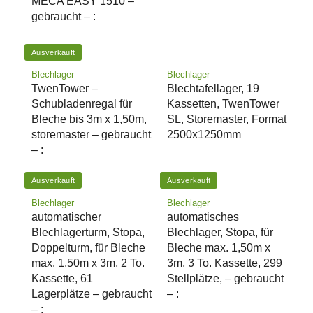
MECA EASY 1510 –
gebraucht – :
Ausverkauft
Blechlager
Blechlager
TwenTower –
Blechtafellager, 19
Schubladenregal für
Kassetten, TwenTower
Bleche bis 3m x 1,50m,
SL, Storemaster, Format
storemaster – gebraucht
2500x1250mm
– :
Ausverkauft
Ausverkauft
Blechlager
Blechlager
automatischer
automatisches
Blechlagerturm, Stopa,
Blechlager, Stopa, für
Doppelturm, für Bleche
Bleche max. 1,50m x
max. 1,50m x 3m, 2 To.
3m, 3 To. Kassette, 299
Kassette, 61
Stellplätze, – gebraucht
Lagerplätze – gebraucht
– :
– :