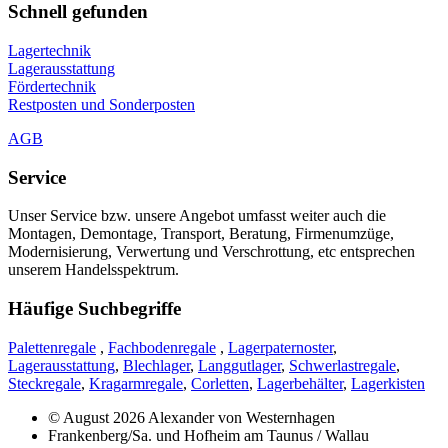
Schnell gefunden
Lagertechnik
Lagerausstattung
Fördertechnik
Restposten und Sonderposten
AGB
Service
Unser Service bzw. unsere Angebot umfasst weiter auch die
Montagen, Demontage, Transport, Beratung, Firmenumzüge,
Modernisierung, Verwertung und Verschrottung, etc entsprechen
unserem Handelsspektrum.
Häufige Suchbegriffe
Palettenregale
,
Fachbodenregale
,
Lagerpaternoster
,
Lagerausstattung
,
Blechlager
,
Langgutlager
,
Schwerlastregale
,
Steckregale
,
Kragarmregale
,
Corletten
,
Lagerbehälter
,
Lagerkisten
© August 2026 Alexander von Westernhagen
Frankenberg/Sa. und Hofheim am Taunus / Wallau