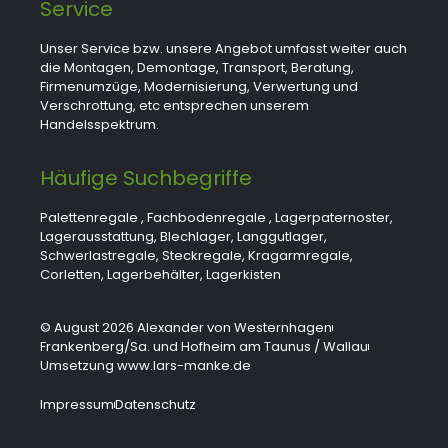
Service
Unser Service bzw. unsere Angebot umfasst weiter auch
die Montagen, Demontage, Transport, Beratung,
Firmenumzüge, Modernisierung, Verwertung und
Verschrottung, etc entsprechen unserem
Handelsspektrum.
Häufige Suchbegriffe
Palettenregale
,
Fachbodenregale
,
Lagerpaternoster
,
Lagerausstattung
,
Blechlager
,
Langgutlager
,
Schwerlastregale
,
Steckregale
,
Kragarmregale
,
Corletten
,
Lagerbehälter
,
Lagerkisten
© August 2026 Alexander von Westernhagen
Frankenberg/Sa. und Hofheim am Taunus / Wallau
Umsetzung www.lars-manke.de
Impressum
Datenschutz