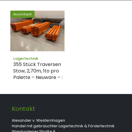
Ausverkauft
Lagertechnik
355 Stück Traversen
Stow, 2,70m, 1to pro
Palette – Neuware – :
Kontakt
Alexander v. Westernhagen
Handel mit gebrauchter Lagertechnik & Fördertechnik
Wiesbadener Straße 6