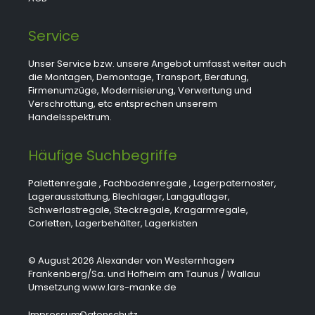
Service
Unser Service bzw. unsere Angebot umfasst weiter auch
die Montagen, Demontage, Transport, Beratung,
Firmenumzüge, Modernisierung, Verwertung und
Verschrottung, etc entsprechen unserem
Handelsspektrum.
Häufige Suchbegriffe
Palettenregale
,
Fachbodenregale
,
Lagerpaternoster
,
Lagerausstattung
,
Blechlager
,
Langgutlager
,
Schwerlastregale
,
Steckregale
,
Kragarmregale
,
Corletten
,
Lagerbehälter
,
Lagerkisten
© August 2026 Alexander von Westernhagen
Frankenberg/Sa. und Hofheim am Taunus / Wallau
Umsetzung www.lars-manke.de
Impressum
Datenschutz