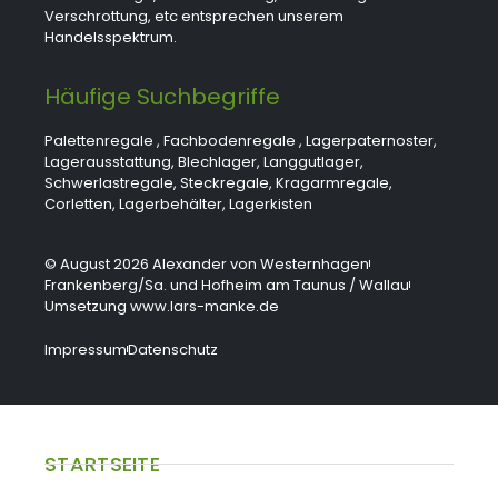
Verschrottung, etc entsprechen unserem
Handelsspektrum.
Häufige Suchbegriffe
Palettenregale
,
Fachbodenregale
,
Lagerpaternoster
,
Lagerausstattung
,
Blechlager
,
Langgutlager
,
Schwerlastregale
,
Steckregale
,
Kragarmregale
,
Corletten
,
Lagerbehälter
,
Lagerkisten
© August 2026 Alexander von Westernhagen
Frankenberg/Sa. und Hofheim am Taunus / Wallau
Umsetzung www.lars-manke.de
Impressum
Datenschutz
STARTSEITE