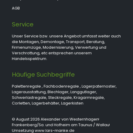
AGB
Service
Unser Service bzw. unsere Angebot umfasst weiter auch
die Montagen, Demontage, Transport, Beratung,
Firmenumzüge, Modernisierung, Verwertung und
Verschrottung, etc entsprechen unserem
Handelsspektrum.
Häufige Suchbegriffe
Palettenregale
,
Fachbodenregale
,
Lagerpaternoster
,
Lagerausstattung
,
Blechlager
,
Langgutlager
,
Schwerlastregale
,
Steckregale
,
Kragarmregale
,
Corletten
,
Lagerbehälter
,
Lagerkisten
© August 2026 Alexander von Westernhagen
Frankenberg/Sa. und Hofheim am Taunus / Wallau
Umsetzung www.lars-manke.de