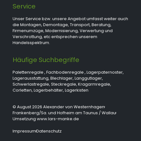
Service
Unser Service bzw. unsere Angebot umfasst weiter auch
die Montagen, Demontage, Transport, Beratung,
Firmenumzüge, Modernisierung, Verwertung und
Verschrottung, etc entsprechen unserem
Handelsspektrum.
Häufige Suchbegriffe
Palettenregale
,
Fachbodenregale
,
Lagerpaternoster
,
Lagerausstattung
,
Blechlager
,
Langgutlager
,
Schwerlastregale
,
Steckregale
,
Kragarmregale
,
Corletten
,
Lagerbehälter
,
Lagerkisten
© August 2026 Alexander von Westernhagen
Frankenberg/Sa. und Hofheim am Taunus / Wallau
Umsetzung www.lars-manke.de
Impressum
Datenschutz