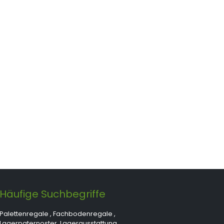
Häufige Suchbegriffe
Palettenregale
,
Fachbodenregale
,
Lagerpaternoster
,
Lagerausstattung
,