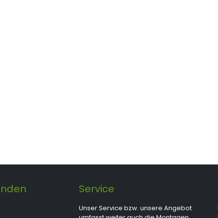
unden
Service
Unser Service bzw. unsere Angebot
umfasst weiter auch die Montagen,