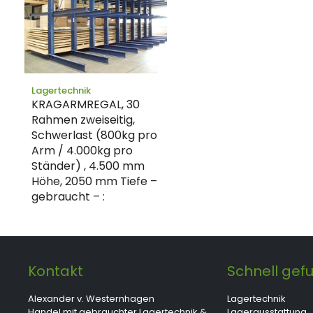
Lagertechnik
KRAGARMREGAL, 30
Rahmen zweiseitig,
Schwerlast (800kg pro
Arm / 4.000kg pro
Ständer) , 4.500 mm
Höhe, 2050 mm Tiefe –
gebraucht – :
Kontakt
Schnell gef
Alexander v. Westernhagen
Lagertechnik
Handel mit gebrauchter Lagertechnik &
Lagerausstattung