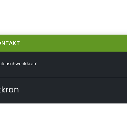
ONTAKT
äulenschwenkkran“
kkran