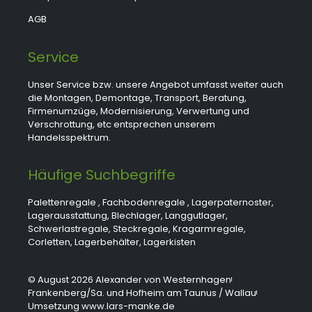
AGB
Service
Unser Service bzw. unsere Angebot umfasst weiter auch
die Montagen, Demontage, Transport, Beratung,
Firmenumzüge, Modernisierung, Verwertung und
Verschrottung, etc entsprechen unserem
Handelsspektrum.
Häufige Suchbegriffe
Palettenregale
,
Fachbodenregale
,
Lagerpaternoster
,
Lagerausstattung
,
Blechlager
,
Langgutlager
,
Schwerlastregale
,
Steckregale
,
Kragarmregale
,
Corletten
,
Lagerbehälter
,
Lagerkisten
© August 2026 Alexander von Westernhagen
Frankenberg/Sa. und Hofheim am Taunus / Wallau
Umsetzung www.lars-manke.de