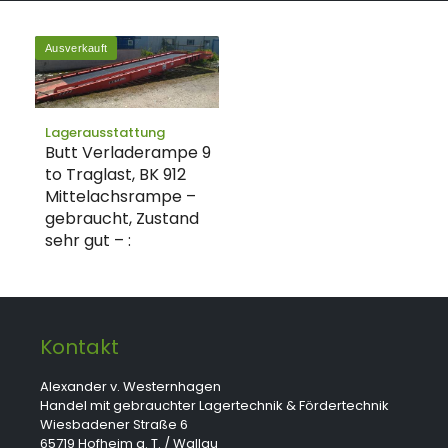
Ausverkauft
Lagerausstattung
Butt Verladerampe 9
to Traglast, BK 912
Mittelachsrampe –
gebraucht, Zustand
sehr gut – :
Kontakt
Alexander v. Westernhagen
Handel mit gebrauchter Lagertechnik & Fördertechnik
Wiesbadener Straße 6
65719 Hofheim a. T. / Wallau