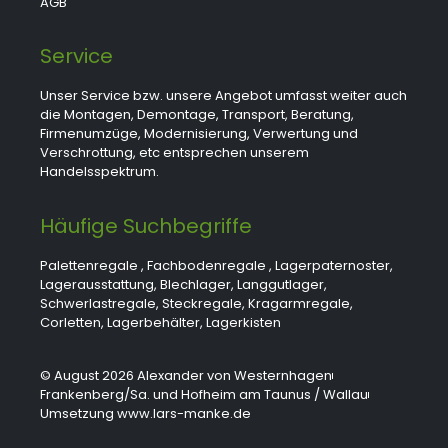
AGB
Service
Unser Service bzw. unsere Angebot umfasst weiter auch
die Montagen, Demontage, Transport, Beratung,
Firmenumzüge, Modernisierung, Verwertung und
Verschrottung, etc entsprechen unserem
Handelsspektrum.
Häufige Suchbegriffe
Palettenregale
,
Fachbodenregale
,
Lagerpaternoster
,
Lagerausstattung
,
Blechlager
,
Langgutlager
,
Schwerlastregale
,
Steckregale
,
Kragarmregale
,
Corletten
,
Lagerbehälter
,
Lagerkisten
© August 2026 Alexander von Westernhagen
Frankenberg/Sa. und Hofheim am Taunus / Wallau
Umsetzung www.lars-manke.de