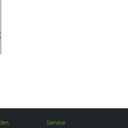
nden
Service