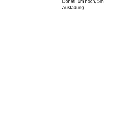
Donati, 6m hoch, 5m
Ausladung