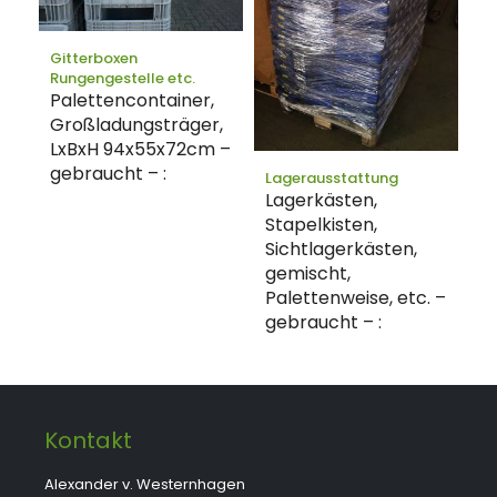
Gitterboxen
Rungengestelle etc.
Palettencontainer,
Großladungsträger,
LxBxH 94x55x72cm –
gebraucht – :
Lagerausstattung
Lagerkästen,
Stapelkisten,
Sichtlagerkästen,
gemischt,
Palettenweise, etc. –
gebraucht – :
Kontakt
Alexander v. Westernhagen