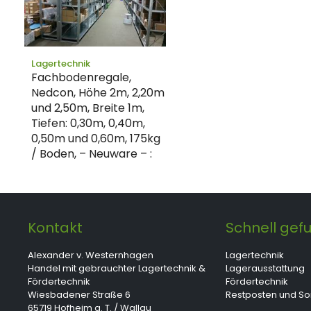
Lagertechnik
Fachbodenregale,
Nedcon, Höhe 2m, 2,20m
und 2,50m, Breite 1m,
Tiefen: 0,30m, 0,40m,
0,50m und 0,60m, 175kg
/ Boden, – Neuware – :
Kontakt
Schnell gef
Alexander v. Westernhagen
Lagertechnik
Handel mit gebrauchter Lagertechnik &
Lagerausstattung
Fördertechnik
Fördertechnik
Wiesbadener Straße 6
Restposten und S
65719 Hofheim a. T. / Wallau