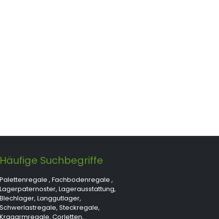
Häufige Suchbegriffe
Palettenregale
,
Fachbodenregale
,
Lagerpaternoster
,
Lagerausstattung
,
Blechlager
,
Langgutlager
,
Schwerlastregale
,
Steckregale
,
Kragarmregale
,
Corletten
,