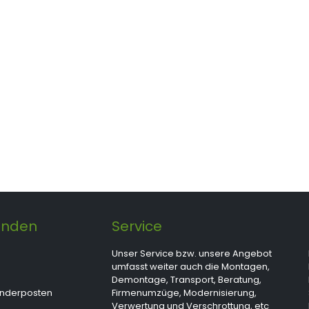
unden
Service
Unser Service bzw. unsere Angebot
umfasst weiter auch die Montagen,
Demontage, Transport, Beratung,
onderposten
Firmenumzüge, Modernisierung,
Verwertung und Verschrottung, etc