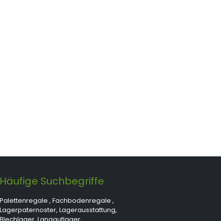
Häufige Suchbegriffe
Palettenregale
,
Fachbodenregale
,
Lagerpaternoster
,
Lagerausstattung
,
Blechlager
,
Langgutlager
,