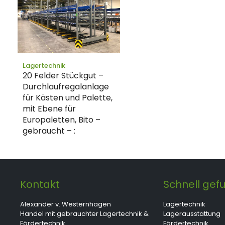
Lagertechnik
20 Felder Stückgut –
Durchlaufregalanlage
für Kästen und Palette,
mit Ebene für
Europaletten, Bito –
gebraucht – :
Kontakt
Schnell gef
Alexander v. Westernhagen
Lagertechnik
Handel mit gebrauchter Lagertechnik &
Lagerausstattung
Fördertechnik
Fördertechnik