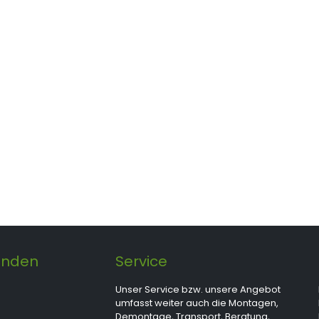
unden
Service
Unser Service bzw. unsere Angebot
umfasst weiter auch die Montagen,
Demontage, Transport, Beratung,