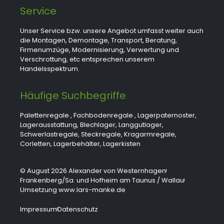
Service
Unser Service bzw. unsere Angebot umfasst weiter auch
die Montagen, Demontage, Transport, Beratung,
Firmenumzüge, Modernisierung, Verwertung und
Verschrottung, etc entsprechen unserem
Handelsspektrum.
Häufige Suchbegriffe
Palettenregale
,
Fachbodenregale
,
Lagerpaternoster
,
Lagerausstattung
,
Blechlager
,
Langgutlager
,
Schwerlastregale
,
Steckregale
,
Kragarmregale
,
Corletten
,
Lagerbehälter
,
Lagerkisten
© August 2026 Alexander von Westernhagen
Frankenberg/Sa. und Hofheim am Taunus / Wallau
Umsetzung www.lars-manke.de
Impressum
Datenschutz