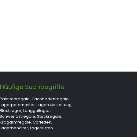
Häufige Suchbegriffe
Palettenregale
,
Fachbodenregale
,
Lagerpaternoster
,
Lagerausstattung
,
Blechlager
,
Langgutlager
,
Schwerlastregale
,
Steckregale
,
Kragarmregale
,
Corletten
,
Lagerbehälter
,
Lagerkisten