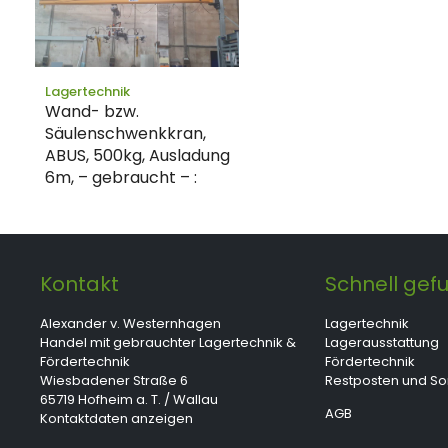
Lagertechnik
Wand- bzw.
Säulenschwenkkran,
ABUS, 500kg, Ausladung
6m, – gebraucht – :
Kontakt
Schnell gef
Alexander v. Westernhagen
Lagertechnik
Handel mit gebrauchter Lagertechnik &
Lagerausstattung
Fördertechnik
Fördertechnik
Wiesbadener Straße 6
Restposten und S
65719 Hofheim a. T. / Wallau
AGB
Kontaktdaten anzeigen