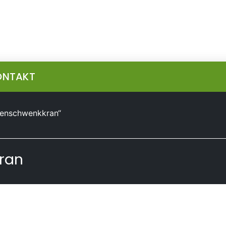
ONTAKT
lenschwenkkran“
ran