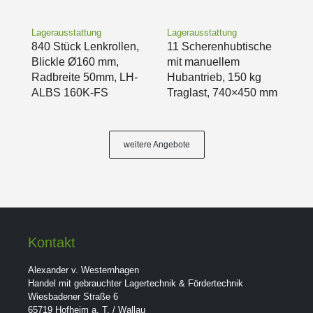
Lagerausstattung
Lagerausstattung
840 Stück Lenkrollen,
11 Scherenhubtische
Blickle Ø160 mm,
mit manuellem
Radbreite 50mm, LH-
Hubantrieb, 150 kg
ALBS 160K-FS
Traglast, 740×450 mm
weitere Angebote
Kontakt
Alexander v. Westernhagen
Handel mit gebrauchter Lagertechnik & Fördertechnik
Wiesbadener Straße 6
65719 Hofheim a. T. / Wallau