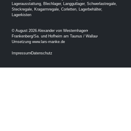
Lagerausstattung
,
Blechlager
,
Langgutlager
,
Schwerlastregale
,
Steckregale
,
Kragarmregale
,
Corletten
,
Lagerbehälter
,
Lagerkisten
© August 2026 Alexander von Westernhagen
Frankenberg/Sa. und Hofheim am Taunus / Wallau
Umsetzung www.lars-manke.de
Impressum
Datenschutz