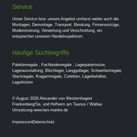
Service
Unser Service bzw. unsere Angebot umfasst weiter auch die
Montagen, Demontage, Transport, Beratung, Firmenumzüge,
Modernisierung, Verwertung und Verschrottung, etc
entsprechen unserem Handelsspektrum.
Häufige Suchbegriffe
Palettenregale
,
Fachbodenregale
,
Lagerpaternoster
,
Lagerausstattung
,
Blechlager
,
Langgutlager
,
Schwerlastregale
,
Steckregale
,
Kragarmregale
,
Corletten
,
Lagerbehälter
,
Lagerkisten
© August 2026 Alexander von Westernhagen
Frankenberg/Sa. und Hofheim am Taunus / Wallau
Umsetzung www.lars-manke.de
Impressum
Datenschutz