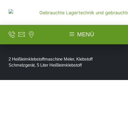
MENÜ
2 Heißleimklebstoffmaschine Meler, Klebstoff
Schmelzgerät, 5 Liter Heißleimklebstoff