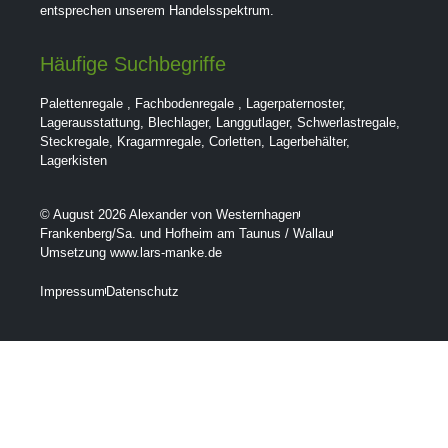
entsprechen unserem Handelsspektrum.
Häufige Suchbegriffe
Palettenregale
,
Fachbodenregale
,
Lagerpaternoster
,
Lagerausstattung
,
Blechlager
,
Langgutlager
,
Schwerlastregale
,
Steckregale
,
Kragarmregale
,
Corletten
,
Lagerbehälter
,
Lagerkisten
© August 2026 Alexander von Westernhagen
Frankenberg/Sa. und Hofheim am Taunus / Wallau
Umsetzung www.lars-manke.de
Impressum
Datenschutz