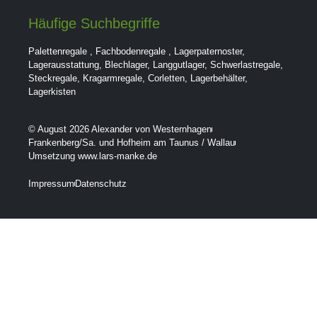
Häufige Suchbegriffe
Palettenregale
,
Fachbodenregale
,
Lagerpaternoster
,
Lagerausstattung
,
Blechlager
,
Langgutlager
,
Schwerlastregale
,
Steckregale
,
Kragarmregale
,
Corletten
,
Lagerbehälter
,
Lagerkisten
© August 2026 Alexander von Westernhagen
Frankenberg/Sa. und Hofheim am Taunus / Wallau
Umsetzung www.lars-manke.de
Impressum
Datenschutz