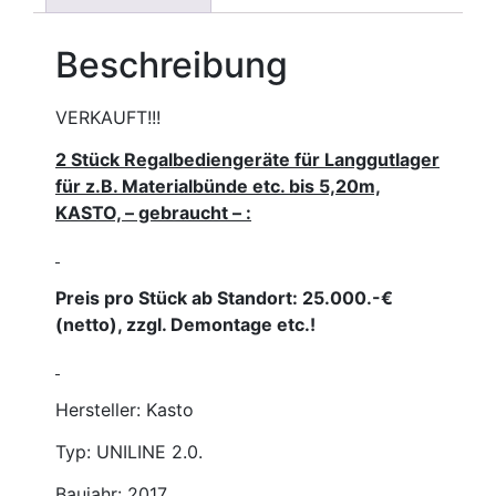
Beschreibung
VERKAUFT!!!
2 Stück Regalbediengeräte für
Langgutlager
für z.B. Materialbünde etc. bis 5,20m,
KASTO, – gebraucht – :
Preis pro Stück ab Standort: 25.000.-€
(netto), zzgl. Demontage etc.!
Hersteller: Kasto
Typ: UNILINE 2.0.
Baujahr: 2017