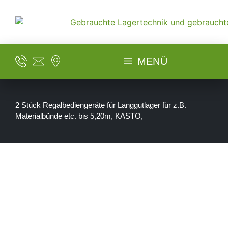
MENÜ
2 Stück Regalbediengeräte für Langgutlager für z.B.
Materialbünde etc. bis 5,20m, KASTO,