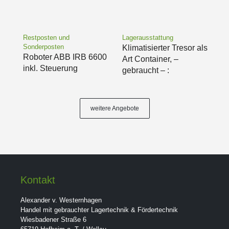
Restposten und
Lagerausstattung
Sonderposten
Klimatisierter Tresor als
Roboter ABB IRB 6600
Art Container, –
inkl. Steuerung
gebraucht – :
weitere Angebote
Kontakt
Alexander v. Westernhagen
Handel mit gebrauchter Lagertechnik & Fördertechnik
Wiesbadener Straße 6