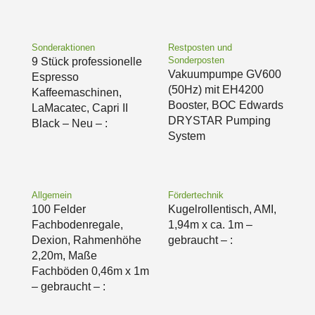
Sonderaktionen
Restposten und
Sonderposten
9 Stück professionelle
Vakuumpumpe GV600
Espresso
(50Hz) mit EH4200
Kaffeemaschinen,
Booster, BOC Edwards
LaMacatec, Capri II
DRYSTAR Pumping
Black – Neu – :
System
Allgemein
Fördertechnik
100 Felder
Kugelrollentisch, AMI,
Fachbodenregale,
1,94m x ca. 1m –
Dexion, Rahmenhöhe
gebraucht – :
2,20m, Maße
Fachböden 0,46m x 1m
– gebraucht – :