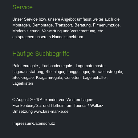
Service
Unser Service bzw. unsere Angebot umfasst weiter auch die
Montagen, Demontage, Transport, Beratung, Firmenumzüge,
Modernisierung, Verwertung und Verschrottung, etc
entsprechen unserem Handelsspektrum.
Häufige Suchbegriffe
Palettenregale
,
Fachbodenregale
,
Lagerpaternoster
,
Lagerausstattung
,
Blechlager
,
Langgutlager
,
Schwerlastregale
,
Steckregale
,
Kragarmregale
,
Corletten
,
Lagerbehälter
,
Lagerkisten
© August 2026 Alexander von Westernhagen
Frankenberg/Sa. und Hofheim am Taunus / Wallau
Umsetzung www.lars-manke.de
Impressum
Datenschutz