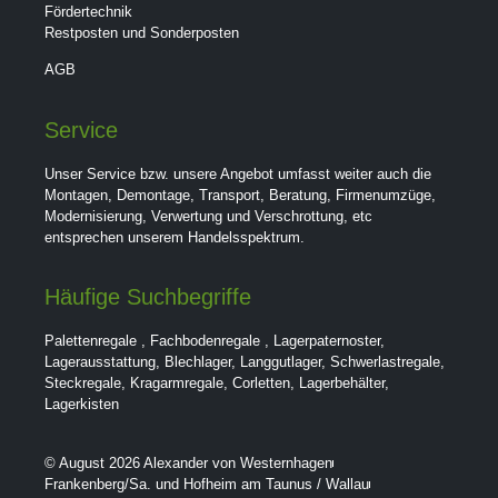
Fördertechnik
Restposten und Sonderposten
AGB
Service
Unser Service bzw. unsere Angebot umfasst weiter auch die
Montagen, Demontage, Transport, Beratung, Firmenumzüge,
Modernisierung, Verwertung und Verschrottung, etc
entsprechen unserem Handelsspektrum.
Häufige Suchbegriffe
Palettenregale
,
Fachbodenregale
,
Lagerpaternoster
,
Lagerausstattung
,
Blechlager
,
Langgutlager
,
Schwerlastregale
,
Steckregale
,
Kragarmregale
,
Corletten
,
Lagerbehälter
,
Lagerkisten
© August 2026 Alexander von Westernhagen
Frankenberg/Sa. und Hofheim am Taunus / Wallau