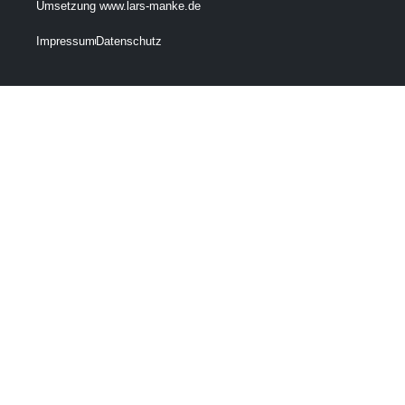
Umsetzung www.lars-manke.de
Impressum
Datenschutz