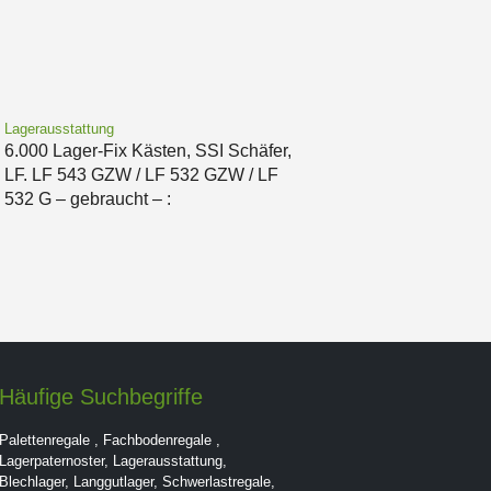
Lagerausstattung
6.000 Lager-Fix Kästen, SSI Schäfer,
LF. LF 543 GZW / LF 532 GZW / LF
532 G – gebraucht – :
Häufige Suchbegriffe
Palettenregale
,
Fachbodenregale
,
Lagerpaternoster
,
Lagerausstattung
,
Blechlager
,
Langgutlager
,
Schwerlastregale
,