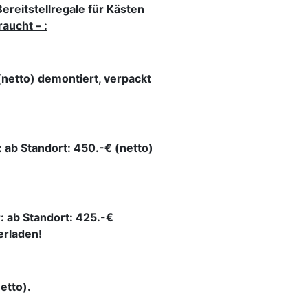
ereitstellregale für Kästen
aucht – :
(netto) demontiert, verpackt
r: ab Standort: 450.-€ (netto)
!
r: ab Standort: 425.-€
erladen!
etto).