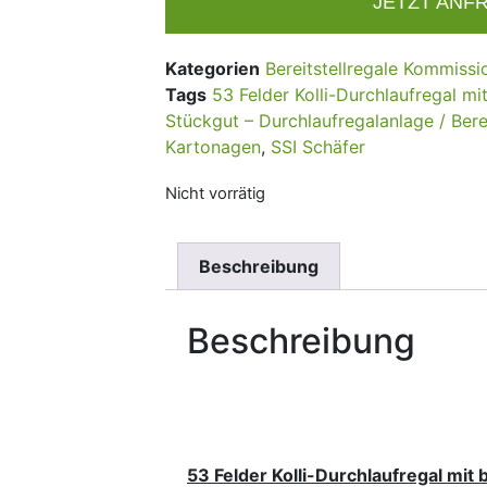
JETZT ANF
Kategorien
Bereitstellregale Kommissi
Tags
53 Felder Kolli-Durchlaufregal mi
Stückgut – Durchlaufregalanlage / Berei
Kartonagen
,
SSI Schäfer
Nicht vorrätig
Beschreibung
Beschreibung
53 Felder Kolli-Durchlaufregal mit 