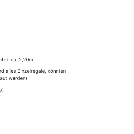
ite): ca. 2,20m
d alles Einzelregale, könnten
baut werden)
o)