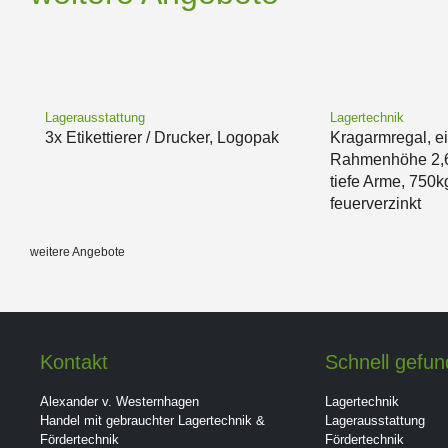
Lagerausstattung
Lagertechnik
3x Etikettierer / Drucker, Logopak
Kragarmregal, ei
Rahmenhöhe 2,
tiefe Arme, 750k
feuerverzinkt
weitere Angebote
Kontakt
Schnell gefu
Alexander v. Westernhagen
Lagertechnik
Handel mit gebrauchter Lagertechnik &
Lagerausstattung
Fördertechnik
Fördertechnik