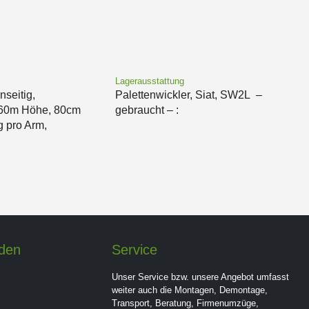
Lagerausstattung
nseitig,
Palettenwickler, Siat, SW2L –
60m Höhe, 80cm
gebraucht – :
g pro Arm,
nden
Service
Unser Service bzw. unsere Angebot umfasst
weiter auch die Montagen, Demontage,
Transport, Beratung, Firmenumzüge,