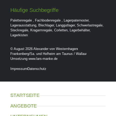
Häufige Suchbegriffe
Palettenregale
,
Fachbodenregale
,
Lagerpaternoster
,
Lagerausstattung
,
Blechlager
,
Langgutlager
,
Schwerlastregale
,
Steckregale
,
Kragarmregale
,
Corletten
,
Lagerbehälter
,
Lagerkisten
© August 2026 Alexander von Westernhagen
Frankenberg/Sa. und Hofheim am Taunus / Wallau
Umsetzung www.lars-manke.de
Impressum
Datenschutz
STARTSEITE
ANGEBOTE