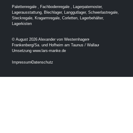
Palettenregale
,
Fachbodenregale
,
Lagerpaternoster
,
Lagerausstattung
,
Blechlager
,
Langgutlager
,
Schwerlastregale
,
Steckregale
,
Kragarmregale
,
Corletten
,
Lagerbehälter
,
Lagerkisten
© August 2026 Alexander von Westernhagen
Frankenberg/Sa. und Hofheim am Taunus / Wallau
Umsetzung www.lars-manke.de
Impressum
Datenschutz