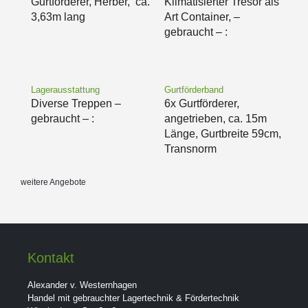
Gurtförderer, Herber, ca.
Klimatisierter Tresor als
3,63m lang
Art Container, –
gebraucht – :
Lagerausstattung
Gurtförderband
Diverse Treppen –
6x Gurtförderer,
gebraucht – :
angetrieben, ca. 15m
Länge, Gurtbreite 59cm,
Transnorm
weitere Angebote
Kontakt
Alexander v. Westernhagen
Handel mit gebrauchter Lagertechnik & Fördertechnik