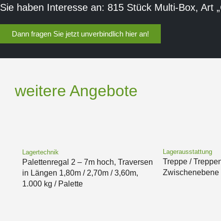
Sie haben Interesse an: 815 Stück Multi-Box, Art 
Dann fragen Sie jetzt unverbindlich hier an!
weitere Angebote
Lagerausstattung
Lagertechnik
Treppe / Treppe
Palettenregal 2 – 7m hoch, Traversen
Zwischenebene –
in Längen 1,80m / 2,70m / 3,60m,
1.000 kg / Palette