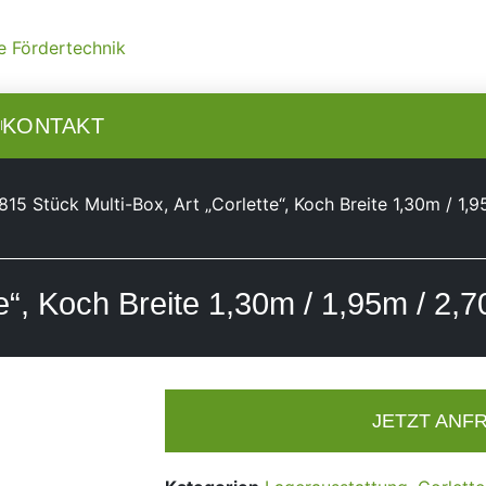
N
KONTAKT
815 Stück Multi-Box, Art „Corlette“, Koch Breite 1,30m / 1,
te“, Koch Breite 1,30m / 1,95m / 2,
JETZT ANF