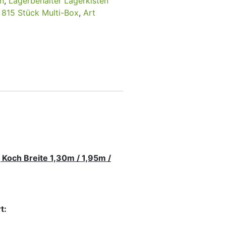
en
,
Lagerbehälter Lagerkisten
,
815 Stück Multi-Box
,
Art
, Koch Breite 1,30m / 1,95m /
t: