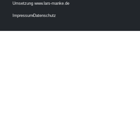
Umsetzung www.lars-manke.de
Impressum
Datenschutz