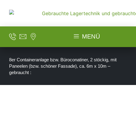
MENÜ
8er Containeranlage bzw. Büroconatiner, 2 stöckig, mit
Paneelen (bzw. schöner Fassade), ca. 6m x 10m –
gebraucht :