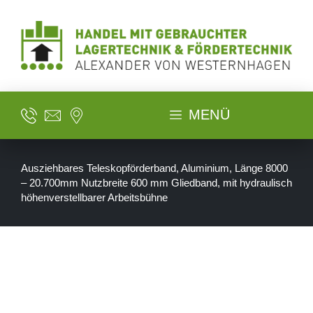
MENÜ
Ausziehbares Teleskopförderband, Aluminium, Länge 8000
– 20.700mm Nutzbreite 600 mm Gliedband, mit hydraulisch
höhenverstellbarer Arbeitsbühne