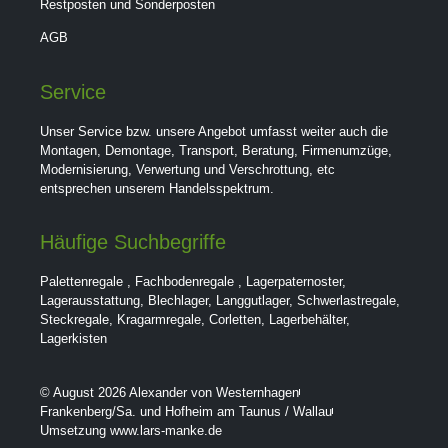
Restposten und Sonderposten
AGB
Service
Unser Service bzw. unsere Angebot umfasst weiter auch die
Montagen, Demontage, Transport, Beratung, Firmenumzüge,
Modernisierung, Verwertung und Verschrottung, etc
entsprechen unserem Handelsspektrum.
Häufige Suchbegriffe
Palettenregale
,
Fachbodenregale
,
Lagerpaternoster
,
Lagerausstattung
,
Blechlager
,
Langgutlager
,
Schwerlastregale
,
Steckregale
,
Kragarmregale
,
Corletten
,
Lagerbehälter
,
Lagerkisten
© August 2026 Alexander von Westernhagen
Frankenberg/Sa. und Hofheim am Taunus / Wallau
Umsetzung www.lars-manke.de