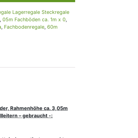
gale Lagerregale Steckregale
,
05m Fachböden ca. 1m x 0
,
a
,
Fachbodenregale
,
60m
elder, Rahmenhöhe ca. 3,05m
lleitern – gebraucht -: