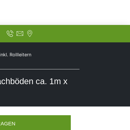
l. Rollleitern
achböden ca. 1m x
RAGEN