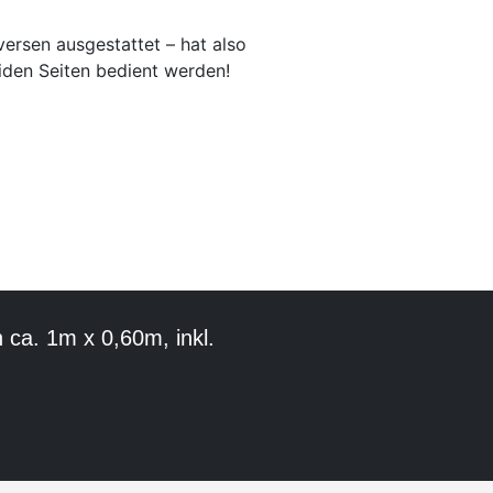
versen ausgestattet – hat also
den Seiten bedient werden!
ca. 1m x 0,60m, inkl.