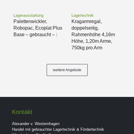
Lagerausstattung
Lagertechnik
Palettenwickler,
Kragarmregal,
Robopac, Ecoplat Plus
doppelseitig,
Base – gebraucht – :
Rahmenhöhe 4,16m
Höhe, 1,20m Arme,
750kg pro Arm
weitere Angebote
Kontakt
Alexander v. Westernhagen
Handel mit gebrauchter Lagertechnik & Fördertechnik