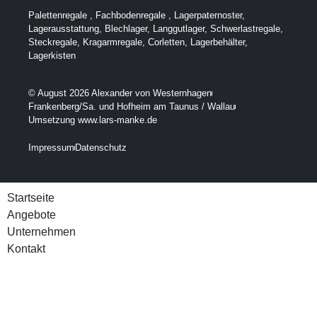
Palettenregale
,
Fachbodenregale
,
Lagerpaternoster
,
Lagerausstattung
,
Blechlager
,
Langgutlager
,
Schwerlastregale
,
Steckregale
,
Kragarmregale
,
Corletten
,
Lagerbehälter
,
Lagerkisten
© August 2026 Alexander von Westernhagen
Frankenberg/Sa. und Hofheim am Taunus / Wallau
Umsetzung www.lars-manke.de
Impressum
Datenschutz
Startseite
Angebote
Unternehmen
Kontakt