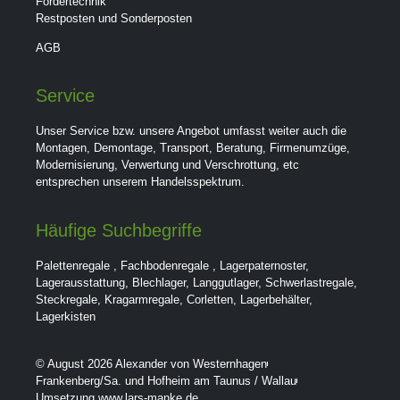
Fördertechnik
Restposten und Sonderposten
AGB
Service
Unser Service bzw. unsere Angebot umfasst weiter auch die
Montagen, Demontage, Transport, Beratung, Firmenumzüge,
Modernisierung, Verwertung und Verschrottung, etc
entsprechen unserem Handelsspektrum.
Häufige Suchbegriffe
Palettenregale
,
Fachbodenregale
,
Lagerpaternoster
,
Lagerausstattung
,
Blechlager
,
Langgutlager
,
Schwerlastregale
,
Steckregale
,
Kragarmregale
,
Corletten
,
Lagerbehälter
,
Lagerkisten
© August 2026 Alexander von Westernhagen
Frankenberg/Sa. und Hofheim am Taunus / Wallau
Umsetzung www.lars-manke.de