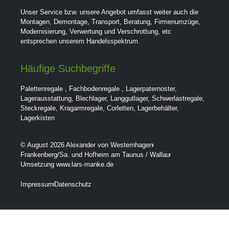
Unser Service bzw. unsere Angebot umfasst weiter auch die
Montagen, Demontage, Transport, Beratung, Firmenumzüge,
Modernisierung, Verwertung und Verschrottung, etc
entsprechen unserem Handelsspektrum.
Häufige Suchbegriffe
Palettenregale
,
Fachbodenregale
,
Lagerpaternoster
,
Lagerausstattung
,
Blechlager
,
Langgutlager
,
Schwerlastregale
,
Steckregale
,
Kragarmregale
,
Corletten
,
Lagerbehälter
,
Lagerkisten
© August 2026 Alexander von Westernhagen
Frankenberg/Sa. und Hofheim am Taunus / Wallau
Umsetzung www.lars-manke.de
Impressum
Datenschutz