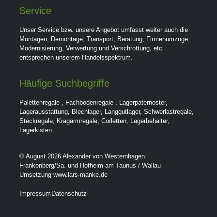
Service
Unser Service bzw. unsere Angebot umfasst weiter auch die
Montagen, Demontage, Transport, Beratung, Firmenumzüge,
Modernisierung, Verwertung und Verschrottung, etc
entsprechen unserem Handelsspektrum.
Häufige Suchbegriffe
Palettenregale
,
Fachbodenregale
,
Lagerpaternoster
,
Lagerausstattung
,
Blechlager
,
Langgutlager
,
Schwerlastregale
,
Steckregale
,
Kragarmregale
,
Corletten
,
Lagerbehälter
,
Lagerkisten
© August 2026 Alexander von Westernhagen
Frankenberg/Sa. und Hofheim am Taunus / Wallau
Umsetzung www.lars-manke.de
Impressum
Datenschutz