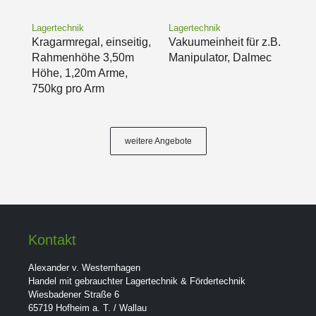
Lagertechnik
Lagertechnik
Kragarmregal, einseitig,
Vakuumeinheit für z.B.
Rahmenhöhe 3,50m
Manipulator, Dalmec
Höhe, 1,20m Arme,
750kg pro Arm
weitere Angebote
Kontakt
Alexander v. Westernhagen
Handel mit gebrauchter Lagertechnik & Fördertechnik
Wiesbadener Straße 6
65719 Hofheim a. T. / Wallau