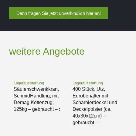
Dann fragen Sie jetzt unverbindlich hier an!
weitere Angebote
Lagerausstattung
Lagerausstattung
Säulenschwenkkran,
400 Stück, Utz,
SchmidHandling, mit
Eurobehälter mit
Demag Kettenzug,
Scharnierdeckel und
125kg – gebraucht – :
Deckelpolster (ca.
40x30x12cm) –
gebraucht – :