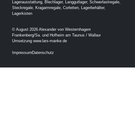
Lagerausstattung
,
Blechlager
,
Langgutlager
,
Schwerlastregale
,
Steckregale
,
Kragarmregale
,
Corletten
,
Lagerbehälter
,
Lagerkisten
© August 2026 Alexander von Westernhagen
Frankenberg/Sa. und Hofheim am Taunus / Wallau
Umsetzung www.lars-manke.de
Impressum
Datenschutz