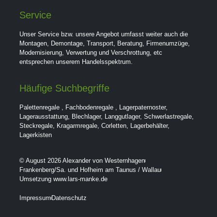
Service
Unser Service bzw. unsere Angebot umfasst weiter auch die
Montagen, Demontage, Transport, Beratung, Firmenumzüge,
Modernisierung, Verwertung und Verschrottung, etc
entsprechen unserem Handelsspektrum.
Häufige Suchbegriffe
Palettenregale
,
Fachbodenregale
,
Lagerpaternoster
,
Lagerausstattung
,
Blechlager
,
Langgutlager
,
Schwerlastregale
,
Steckregale
,
Kragarmregale
,
Corletten
,
Lagerbehälter
,
Lagerkisten
© August 2026 Alexander von Westernhagen
Frankenberg/Sa. und Hofheim am Taunus / Wallau
Umsetzung www.lars-manke.de
Impressum
Datenschutz