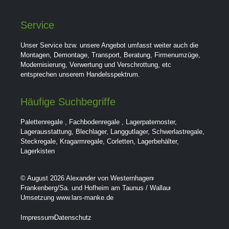
Service
Unser Service bzw. unsere Angebot umfasst weiter auch die
Montagen, Demontage, Transport, Beratung, Firmenumzüge,
Modernisierung, Verwertung und Verschrottung, etc
entsprechen unserem Handelsspektrum.
Häufige Suchbegriffe
Palettenregale
,
Fachbodenregale
,
Lagerpaternoster
,
Lagerausstattung
,
Blechlager
,
Langgutlager
,
Schwerlastregale
,
Steckregale
,
Kragarmregale
,
Corletten
,
Lagerbehälter
,
Lagerkisten
© August 2026 Alexander von Westernhagen
Frankenberg/Sa. und Hofheim am Taunus / Wallau
Umsetzung www.lars-manke.de
Impressum
Datenschutz