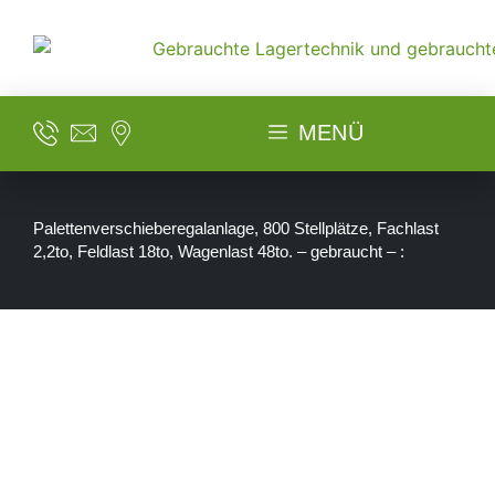
MENÜ
Palettenverschieberegalanlage, 800 Stellplätze, Fachlast
2,2to, Feldlast 18to, Wagenlast 48to. – gebraucht – :