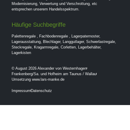
Modernisierung, Verwertung und Verschrottung, etc
entsprechen unserem Handelsspektrum.
Häufige Suchbegriffe
Palettenregale
,
Fachbodenregale
,
Lagerpaternoster
,
Lagerausstattung
,
Blechlager
,
Langgutlager
,
Schwerlastregale
,
Steckregale
,
Kragarmregale
,
Corletten
,
Lagerbehälter
,
Lagerkisten
© August 2026 Alexander von Westernhagen
Frankenberg/Sa. und Hofheim am Taunus / Wallau
Umsetzung www.lars-manke.de
Impressum
Datenschutz