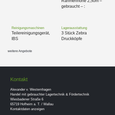
Rahmenhöhe 2,50m –
gebraucht – :
Reinigungsmaschinen
Lagerausstattung
Teilereinigungsgerät,
3 Stück Zebra
IBS
Druckköpfe
weitere Angebote
Kontakt
Alexander v. Westernhagen
Handel mit gebrauchter Lagertechnik & Fördertechnik
Wiesbadener Straße 6
65719 Hofheim a. T. / Wallau
Kontaktdaten anzeigen