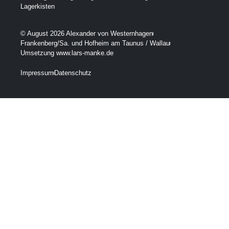
Lagerkisten
© August 2026 Alexander von Westernhagen
Frankenberg/Sa. und Hofheim am Taunus / Wallau
Umsetzung www.lars-manke.de
Impressum
Datenschutz