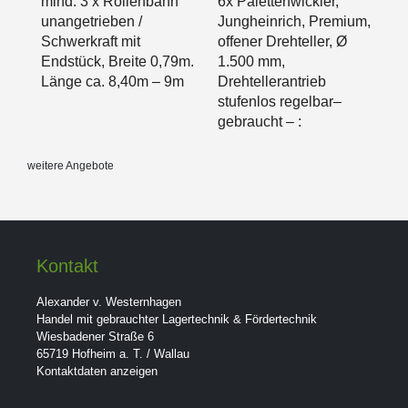
mind. 3 x Rollenbahn
6x Palettenwickler,
unangetrieben /
Jungheinrich, Premium,
Schwerkraft mit
offener Drehteller, Ø
Endstück, Breite 0,79m.
1.500 mm,
Länge ca. 8,40m – 9m
Drehtellerantrieb
stufenlos regelbar–
gebraucht – :
weitere Angebote
Kontakt
Alexander v. Westernhagen
Handel mit gebrauchter Lagertechnik & Fördertechnik
Wiesbadener Straße 6
65719 Hofheim a. T. / Wallau
Kontaktdaten anzeigen