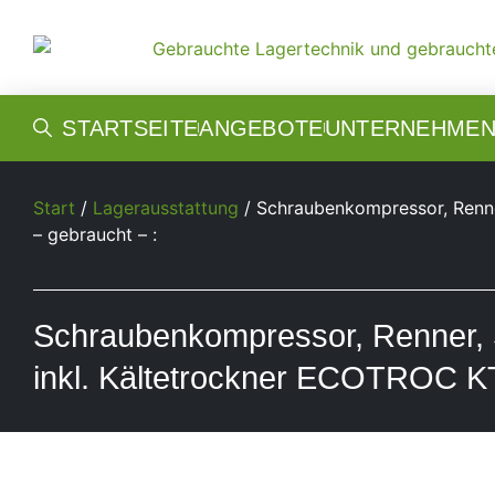
STARTSEITE
ANGEBOTE
UNTERNEHME
Start
/
Lagerausstattung
/ Schraubenkompressor, Renn
– gebraucht – :
Schraubenkompressor, Renner,
inkl. Kältetrockner ECOTROC K