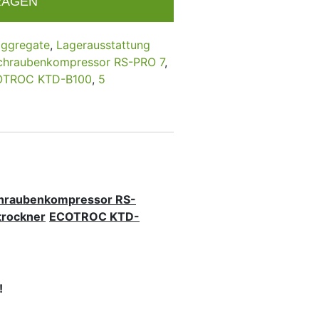
RAGEN
aggregate
,
Lagerausstattung
chraubenkompressor RS-PRO 7
,
ECOTROC KTD-B100
,
5
chraubenkompressor RS-
etrockner
ECOTROC KTD-
!