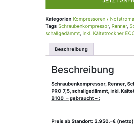
JETZT ANF
Kategorien
Kompressoren / Notstrom
Tags
Schraubenkompressor
,
Renner
,
S
schallgedämmt
,
inkl. Kältetrockner 
Beschreibung
Beschreibung
Schraubenkompressor, Renner, S
PRO 7,5, schallgedämmt, inkl. Kält
B100 – gebraucht – :
Preis
ab Standort: 2.950.-€ (netto)