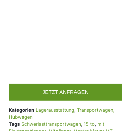
JETZT ANFRAGEN
Kategorien
Lagerausstattung
,
Transportwagen,
Hubwagen
Tags
Schwerlasttransportwagen
,
15 to
,
mit
Elektroschlepper
,
Mitgänger
,
Master Mover MT