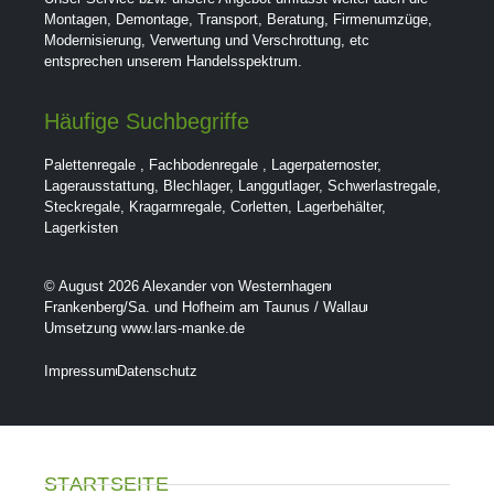
Montagen, Demontage, Transport, Beratung, Firmenumzüge,
Modernisierung, Verwertung und Verschrottung, etc
entsprechen unserem Handelsspektrum.
Häufige Suchbegriffe
Palettenregale
,
Fachbodenregale
,
Lagerpaternoster
,
Lagerausstattung
,
Blechlager
,
Langgutlager
,
Schwerlastregale
,
Steckregale
,
Kragarmregale
,
Corletten
,
Lagerbehälter
,
Lagerkisten
© August 2026 Alexander von Westernhagen
Frankenberg/Sa. und Hofheim am Taunus / Wallau
Umsetzung www.lars-manke.de
Impressum
Datenschutz
STARTSEITE