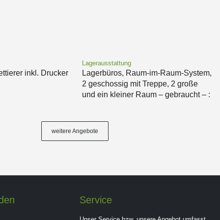
Lagerausstattung
ettierer inkl. Drucker
Lagerbüros, Raum-im-Raum-System,
2 geschossig mit Treppe, 2 große
und ein kleiner Raum – gebraucht – :
weitere Angebote
nden
Service
Unser Service bzw. unsere Angebot umfasst