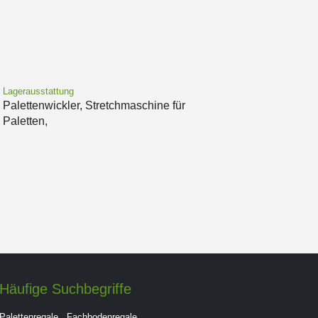
Lagerausstattung
Palettenwickler, Stretchmaschine für
Paletten,
Häufige Suchbegriffe
Palettenregale
,
Fachbodenregale
,