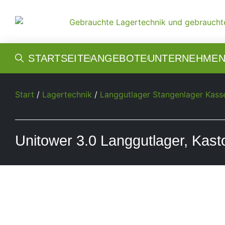
STARTSEITE
ANGEBOTE
UNTERNEHME
Start
/
Lagertechnik
/
Langgutlager Stangenlager Kass
Unitower 3.0 Langgutlager, Kast