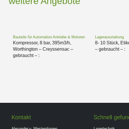
weitere Angebote
Bauteile für Automation Antriebe & Motoren
Lagerausstattung
Kompressor, 8 bar, 395m3/h,
8- 10 Stück, Etik
Worthington – Creyssensac –
– gebraucht – :
gebraucht – :
Kontakt
Schnell gefu
Alexander v. Westernhagen
Lagertechnik