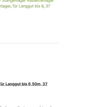
r Stangenlager Kassettenlager
tlager
,
für Langgut bis 6
,
37
für Langgut bis 6,50m, 37