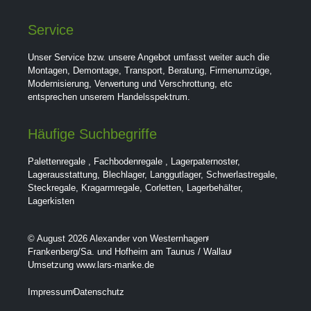
Service
Unser Service bzw. unsere Angebot umfasst weiter auch die
Montagen, Demontage, Transport, Beratung, Firmenumzüge,
Modernisierung, Verwertung und Verschrottung, etc
entsprechen unserem Handelsspektrum.
Häufige Suchbegriffe
Palettenregale
,
Fachbodenregale
,
Lagerpaternoster
,
Lagerausstattung
,
Blechlager
,
Langgutlager
,
Schwerlastregale
,
Steckregale
,
Kragarmregale
,
Corletten
,
Lagerbehälter
,
Lagerkisten
© August 2026 Alexander von Westernhagen
Frankenberg/Sa. und Hofheim am Taunus / Wallau
Umsetzung www.lars-manke.de
Impressum
Datenschutz